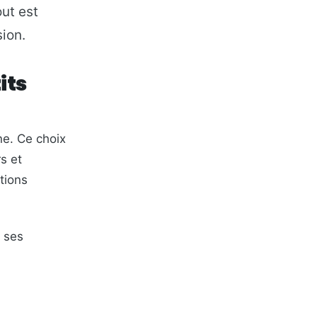
ut est
sion.
its
ne. Ce choix
s et
tions
à ses