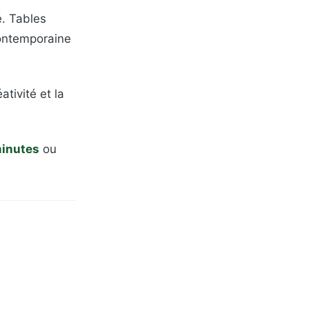
é. Tables
ontemporaine
tivité et la
minutes
ou