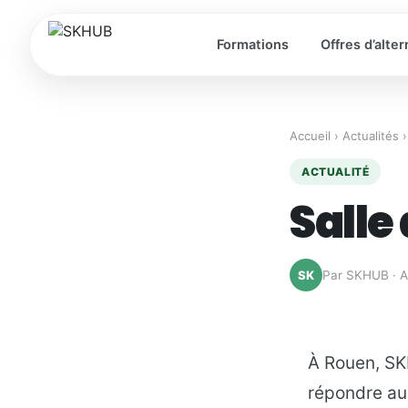
Formations
Offres d’alte
Accueil
›
Actualités
›
ACTUALITÉ
Salle
Par SKHUB · A
SK
À Rouen, SK
répondre au