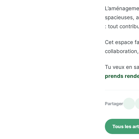
L’aménagement
spacieuses, 
: tout contri
Cet espace fa
collaboration
Tu veux en sa
prends rend
Partager
Tous les art