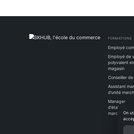
FORMATIONS
Employé com
Employé de 
polyvalent e
magasin
Conseiller de
Assistant ma
d’unité marc
Manager
d’établissem
On ut
marchand
accep