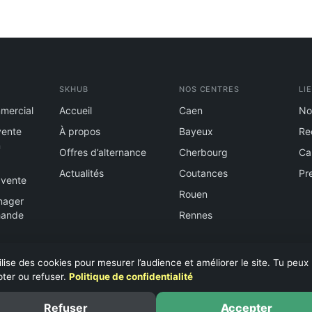
SKHUB
NOS CENTRES
LI
mercial
Accueil
Caen
No
vente
À propos
Bayeux
Re
n
Offres d’alternance
Cherbourg
Ca
Actualités
Coutances
Pr
 vente
Rouen
nager
hande
Rennes
ent
ilise des cookies pour mesurer l’audience et améliorer le site. Tu peux
ter ou refuser.
Politique de confidentialité
Refuser
Accepter