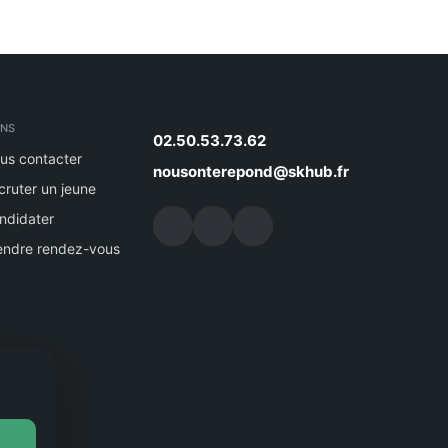
ENS
02.50.53.73.62
us contacter
nousonterepond@skhub.fr
cruter un jeune
ndidater
endre rendez-vous