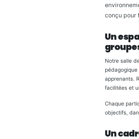
environnemen
conçu pour f
Un espa
groupe
Notre salle d
pédagogique p
apprenants. R
facilitées et
Chaque partic
objectifs, da
Un cadr