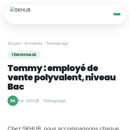
Accueil
›
Actualités
› Témoignage
TÉMOIGNAGE
Tommy : employé de
vente polyvalent, niveau
Bac
Par SKHUB · Témoignage
SK
Chez SKHUB, nous accompagnons chaque